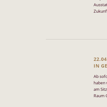
Ausstat
Zukunf
22.0
IN G
Ab sof
haben 
am Sitz
Raum G